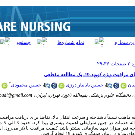
ه کووید-19- یک مطالعه مقطعی
*
یان
،
حسین باباتبار درزی
،
حسین محمودی
دانشگاه علوم پزشکی بقیه‌الله (عج)، تهران، ایران ،
udi@gmail.com
کووید-19 با توجه به ماهیت نسبتاً ناشناخته و سرعت انتقال بالا، تقاضا برای دریافت مر
طور ناگهان
ند. هر چه قدر میزان تعهد سازمانی بیشتر باشد کیفیت مراقبت بالاتر می‌رود. 
در زمان همه‌گیری کووید-19 انجام گرفت.