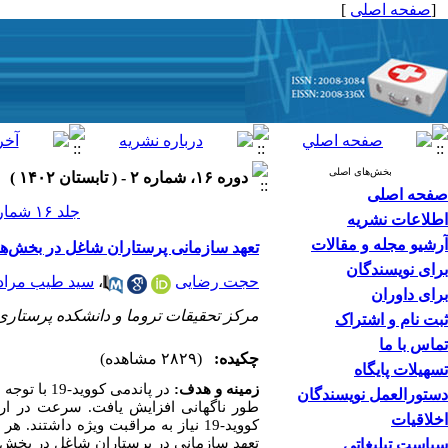
[
صفحه اصلی
]
بخش‌های اصلی
دوره ۱۶، شماره ۲ - ( تابستان ۱۴۰۲ )
صفحه اصلی
جلد ۱۶ شماره ۲ صفحات ۳۶-۲۹
اطلاعات نشریه
آرشیو مجله و مقالات
تعهد سازمانی پرستاران شاغل در بخش‌های مراقبت ویژ
برای نویسندگان
حجت رضایی
،
سید طیب مراد
برای داوران
مرکز تحقیقات تروما و دانشکده پرستاری، 
ثبت نام و اشتراک
تماس با ما
چکیده:
(۲۸۲۹ مشاهده)
تسهیلات پایگاه
زمینه و هدف:
در پاندمی 
دستورالعمل نویسندگان
اخلاقیات
کووید-19 نیاز به مراقبت ویژه داشت
تعهد سازمانی در پرستاران شاغل در بخش‌های ویژه 
سیاست تبلیغاتی