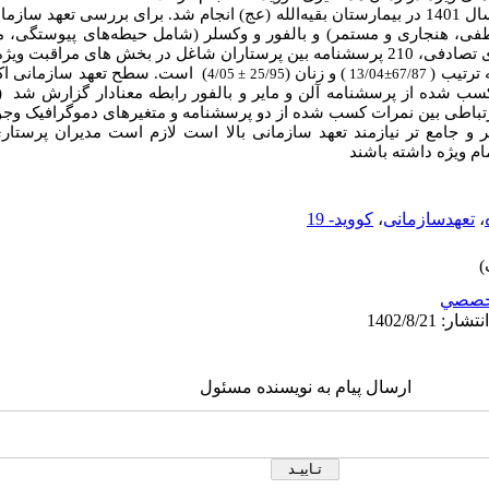
این مطالعه توصیفی مقطعی در سال 1401 در بیمارستان بقیه‌الله (عج) انجام شد. برای بررسی 
فی، هنجاری و مستمر) و بالفور و وکسلر (شامل حیطه‌های پیوستگی، مبا
ی مراقبت ویژه توزیع شد.
 ترتیب (
) و زنان
(
)
است. سطح تعهد سازمانی اکث
± 4/05
25/95
13/04
±
67/87
شده از پرسشنامه آلن و مایر و بالفور رابطه معنادار گزارش شد (
تباطی بین نمرات کسب شده از دو پرسشنامه و متغیرهای دموگرافیک وجود
تر و جامع تر نیازمند تعهد سازمانی بالا است لازم است مدیران پرستا
م ویژه داشته باشند
،
تعهدسازمانی
،
کووید- 19
خصصي
ارسال پیام به نویسنده مسئول