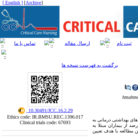
[ English ]
]
Archive
[
برگشت به فهرست نسخه ها
hmahmo
‎ 10.30491/JCC.16.2.29
Ethics code: IR.BMSU.REC.1396.017
اقبت‌های بهداشتی درمانی به
Clinical trials code: 67693
ی افزایش یافت. سرعت در ارائه خدمات در چنین شرایطی اهمیت بیشتری پیدا کرد. حدود 3 الی 5 درصد از بیماران مبتلا به
این مطالعه با هدف تعیین