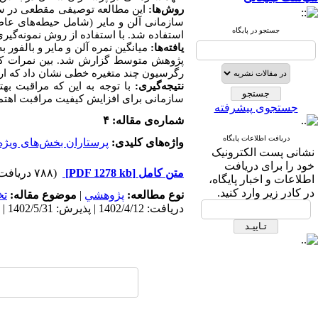
روش‌ها:
سازمانی آلن و مایر (شامل حیطه‌های عاط
جستجو در پایگاه
استفاده شد. با استفاده از روش نمونه‌گیری تصادفی، 210 پرسشنامه بین پرستاران شاغل در بخش ها
یافته‌ها:
میانگین نمره آلن و مایر و بالفور به
پژوهش متوسط گزارش شد. بین نمرات کسب 
رگرسیون چند متغیره خطی نشان داد که ار
نتیجه‌گیری:
با توجه به این که مراقبت به
سازمانی برای افزایش کیفیت مراقبت اهتما
جستجوی پیشرفته
شماره‌ی مقاله: ۴
دریافت اطلاعات پایگاه
واژه‌های کلیدی:
پرستاران بخش‌های ویژه
نشانی پست الکترونیک
خود را برای دریافت
متن کامل
[PDF 1278 kb]
(۷۸۸ دریافت)
اطلاعات و اخبار پایگاه،
در کادر زیر وارد کنید.
نوع مطالعه:
پژوهشي
|
موضوع مقاله:
ت
دریافت: 1402/4/12 | پذیرش: 1402/5/31 | انتشار: 1402/8/21