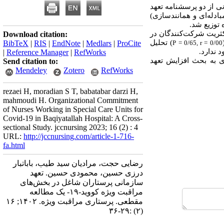
تعهد سازمانی از دو پرسشنامه تعهد
دله‌ای و همانندسازی)
ریت شرکت‌کنندگان در
Download citation:
)
تحلیل
BibTeX
|
RIS
|
EndNote
|
Medlars
|
ProCite
P = 0/65, r = 0/00
 ندارد.
|
Reference Manager
|
RefWorks
ری به بحث افزایش تعهد
Send citation to:
Mendeley
Zotero
RefWorks
rezaei H, moradian S T, babatabar darzi H,
mahmoudi H. Organizational Commitment
of Nurses Working in Special Care Units for
Covid-19 in Baqiyatallah Hospital: A Cross-
sectional Study. jccnursing 2023; 16 (2) : 4
URL:
http://jccnursing.com/article-1-716-
fa.html
رضایی حجت، مرادیان سید طیب، باباتبار
درزی حسین، محمودی حسین. تعهد
سازمانی پرستاران شاغل در بخش‌های
مراقبت ویژه کووید-۱۹- یک مطالعه
مقطعی. پرستاری مراقبت ویژه. ۱۴۰۲; ۱۶
(۲) :۲۹-۳۶