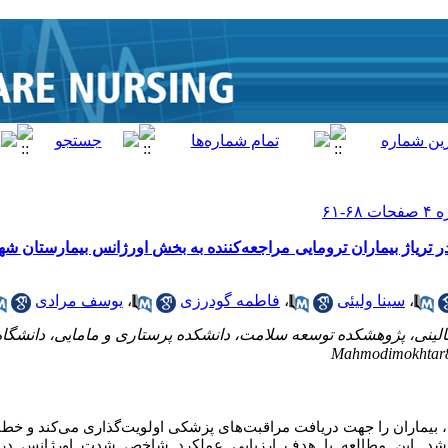
ریاژ بیماران ترومایی مراجعه‌کننده به بخش اورژانس بیمارستان شهد
،
سینا ولیئی
،
فاطمه گودرزی
،
یوسف مرادی
الینی، پژوهشکده توسعه سلامت، دانشکده پرستاری و مامایی، دانشگا
Mahmodimokhtar