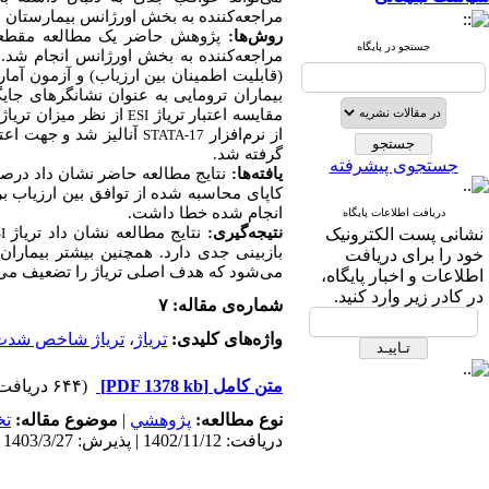
مراجعه‌کننده به بخش اورژانس بیمارستان شهدای عشا
روش‌ها:
جستجو در پایگاه
مراجعه‌کننده به بخش اورژانس انجام شد. 
مقایسه اعتبار تریاژ
ESI
از نرم‌افزار
آنالیز شد و جهت اعتب
STATA-17
گرفته شد.
جستجوی پیشرفته
یافته‌ها:
کاپای محاسبه شده از توافق بین ارزیاب بر
انجام شده خطا داشت
.
دریافت اطلاعات پایگاه
نتیجه‌گیری:
نتایج مطالعه نشان داد تریاژ
نشانی پست الکترونیک
I
بازبینی جدی دارد. همچنین بیشتر بیمارا
خود را برای دریافت
می‌شود که هدف اصلی تریاژ را تضعیف می‌
اطلاعات و اخبار پایگاه،
در کادر زیر وارد کنید.
شماره‌ی مقاله: ۷
واژه‌های کلیدی:
تریاژ
،
تریاژ شاخص شدت
متن کامل
[PDF 1378 kb]
(۶۴۴ دریافت)
نوع مطالعه:
پژوهشي
|
موضوع مقاله:
ت
دریافت: 1402/11/12 | پذیرش: 1403/3/27 | انتشار: 1403/4/16