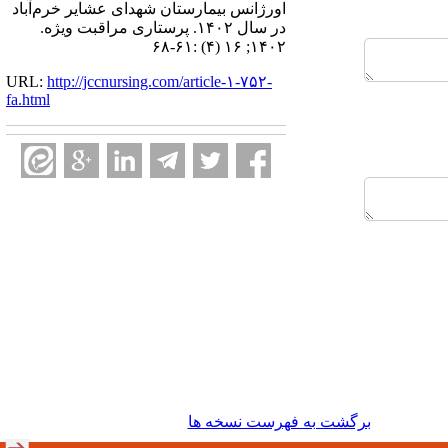
اورژانس بیمارستان شهدای عشایر خرم‌آباد
در سال ۱۴۰۲. پرستاری مراقبت ویژه.
۱۴۰۲; ۱۶ (۴) :۶۱-۶۸
URL:
http://jccnursing.com/article-۱-۷۵۲-
fa.html
برگشت به فهرست نسخه ها