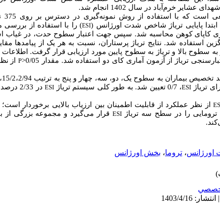
یر خرم‌آباد در سال 1402 انجام شد.
ابتدا پایایی تریاژ شاخص شدت اورژانس (
ESI
ارسنجی تریاژ از آزمون آماری کای دو استفاده شد. مقدار 0/05<
P
ای تریاژ
، 0/7 تعیین شد. به طور کلی سیستم تریاژ
ESI
ESI
ES
ن ترومایی را در سطح سه تریاژ
ESI
کند
.
 اورژانس
،
تروما
،
بخش اورژانس
خصصي