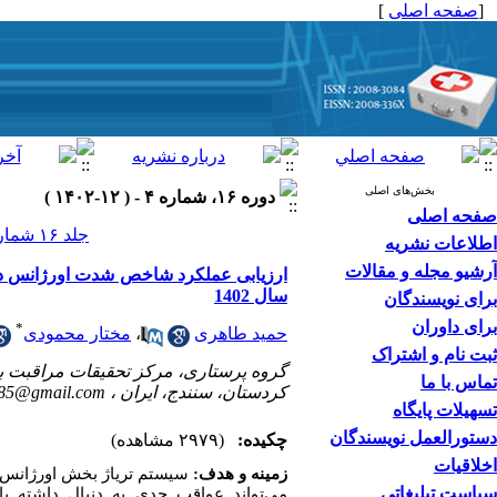
[
صفحه اصلی
]
بخش‌های اصلی
دوره ۱۶، شماره ۴ - ( ۱۲-۱۴۰۲ )
صفحه اصلی
جلد ۱۶ شماره ۴ صفحات ۶۸-۶۱
اطلاعات نشریه
آرشیو مجله و مقالات
ارزیابی عملکرد شاخص شدت اورژانس در ت
سال 1402
برای نویسندگان
برای داوران
*
حمید طاهری
،
مختار محمودی
ثبت نام و اشتراک
گروه پرستاری، مرکز تحقیقات مراقبت ب
تماس با ما
کردستان، سنندج، ایران ،
85@gmail.com
تسهیلات پایگاه
دستورالعمل نویسندگان
چکیده:
(۲۹۷۹ مشاهده)
اخلاقیات
زمینه و هدف:
سیاست تبلیغاتی