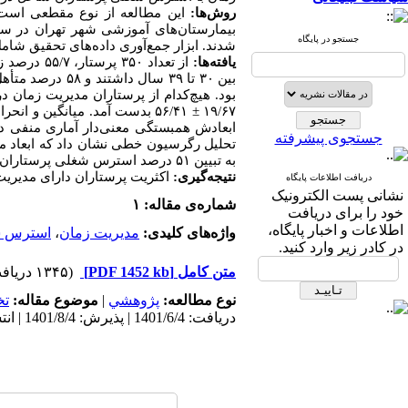
روش‌ها:
جستجو در پایگاه
شدند. ابزار جمع‌آوری داده‌های تحقیق ش
یافته‌ها:
از تعداد ۳۵۰ پرستار،
بین ۳۰ تا ۳۹ سال داشتند و ۵۸ درصد متأهل بودند.
بود. هیچ‌کدام از پرستاران مدیریت زمان
۱۹/۶۷
±
۵۶/۴۱ بدست آمد. میانگین و انحراف معیار استرس شغلی پرستاران ۱۰/۷۷
ابعادش همبستگی معنی‌دار آماری منفی داش
جستجوی پیشرفته
تحلیل رگرسیون خطی نشان داد که ابعاد م
به تبیین ۵۱ درصد استرس شغلی پرستاران است (۰/۰۵>
نتیجه‌گیری:
اکثریت پرستاران دارای مدیری
دریافت اطلاعات پایگاه
نشانی پست الکترونیک
شماره‌ی مقاله: ۱
خود را برای دریافت
اطلاعات و اخبار پایگاه،
واژه‌های کلیدی:
مدیریت زمان
،
استرس 
در کادر زیر وارد کنید.
متن کامل
[PDF 1452 kb]
(۱۳۴۵ دریافت)
نوع مطالعه:
پژوهشي
|
موضوع مقاله:
ت
دریافت: 1401/6/4 | پذیرش: 1401/8/4 | انتشار: 1401/8/10