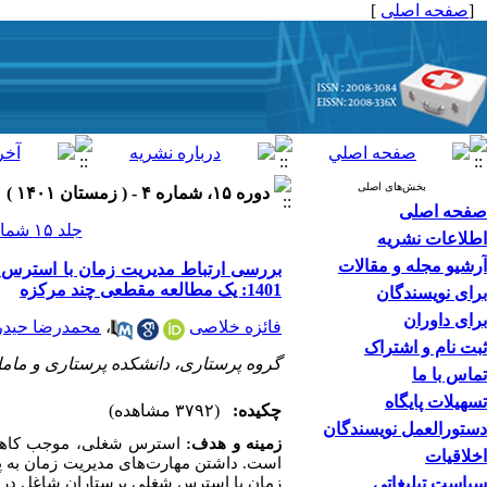
[
صفحه اصلی
]
بخش‌های اصلی
دوره ۱۵، شماره ۴ - ( زمستان ۱۴۰۱ )
صفحه اصلی
جلد ۱۵ شماره ۴ صفحات ۱۰-۱
اطلاعات نشریه
آرشیو مجله و مقالات
بررسی ارتباط مدیریت زمان با استرس 
1401: یک مطالعه مقطعی چند مرکزه
برای نویسندگان
برای داوران
فائزه خلاصی
،
محمدرضا حید
ثبت نام و اشتراک
گروه پرستاری، دانشکده پرستاری و مامای
تماس با ما
تسهیلات پایگاه
چکیده:
(۳۷۹۲ مشاهده)
دستورالعمل نویسندگان
زمینه و هدف:
استرس شغلی، موجب کاهش ک
اخلاقیات
است. داشتن مهارت‌های مدیریت زمان به 
سیاست تبلیغاتی
زمان با استرس شغلی پرستاران شاغل در بخش‌