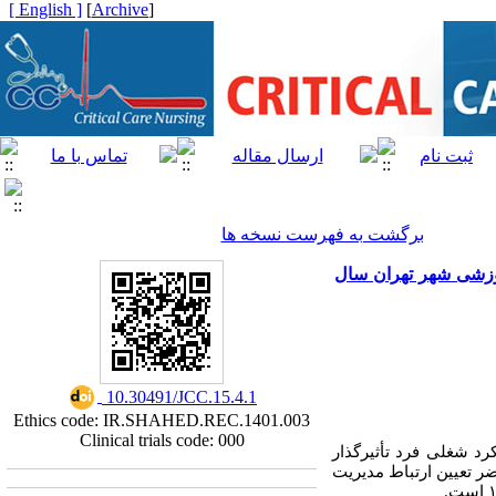
[ English ]
]
Archive
[
برگشت به فهرست نسخه ها
وزشی شهر تهران سال
‎ 10.30491/JCC.15.4.1
Ethics code: IR.SHAHED.REC.1401.003
Clinical trials code: 000
د شغلی فرد تأثیرگذار
 تعیین ارتباط مدیریت