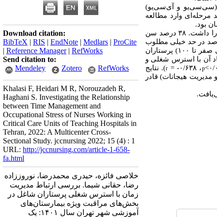
 بزرگسالان (سی‌سی‌یو و آی‌سی‌یو)
خوشه‌ای چند مرحله‌ای وارد مطالعه
ن بود.
۵۵/۷ درصد زن بودند و تحصیلات در سطح کارشناسی با ۷۵/۷ درصد بیشترین فراوانی را داشت. ۳۸ درصد سن
Download citation:
ان ۴۵/۴ درصد از پرستاران در سطح مطلوب و ۹/۴ درصد در حد خیلی مطلوب
ProCite
|
Medlars
|
EndNote
|
RIS
|
BibTeX
صفر تا ۱۰۰
)
پرستاران
RefWorks
|
Reference Manager
|
ابعاد آن با استرس شغلی و
Send citation to:
، ۰/۶۳۸-
=
). نتایج
RefWorks
Zotero
Mendeley
r
p
 مدیریت هیجانات) قادر
Khalasi F, Heidari M R, Norouzadeh R,
یافت.
Haghani S. Investigating the Relationship
between Time Management and
Occupational Stress of Nurses Working in
Critical Care Units of Teaching Hospitals in
Tehran, 2022: A Multicenter Cross-
Sectional Study. jccnursing 2022; 15 (4) : 1
URL:
http://jccnursing.com/article-1-658-
fa.html
خلاصی فائزه، حیدری محمدرضا، نوروززاده
رضا، حقانی شیما. بررسی ارتباط مدیریت
زمان با استرس شغلی پرستاران شاغل در
بخش‌های مراقبت ویژه بیمارستان‌های
آموزشی شهر تهران سال ۱۴۰۱: یک