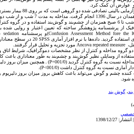
 و عوارض آن کمک کرد.
روش کار: پژوهش حاضر یک مطالعه کارآزمایی
ویژه مرکز آموزشی درمانی بعثت شهر همدان در سال 1396
گروه مداخله برای بیماران از ساعت 10 شب تا 6 صبح همزمان از چشم­‌بند و گوش­‌بند استفاده و 
یک از پرشسنامه پژوهشگر ساخته که تعیین اعتبار و روایی شده 
Confusion Assessment Method fore the 
)و پرسشنامه
 sedation
فاده گردید. داده‌ها با نرم افزار آماری
SPSS
قل،
Ancova repeated measure
مورد تجزیه و تحلیل قرار گرفتند.
 در دو گروه مداخله و کنترل از نظر مشخصات دموگرافیک، شرایط اتاق
 استفاده از وسایلی نظیر گوش‌­بند و چشم­‌بند به طور معناداری باعث
مداخله نسبت به گروه کنترل گردید
)
001/0
(P=
. همچنین میزان بروز دل
دار آماری نسبت به گروه کنترل داشت
)
001/0
.(P<
 کننده چشم و گوش می‌تواند باعث کاهش بروز میزان بروز دلیریوم
 شود.
ند
،
گوش بند
خصصي