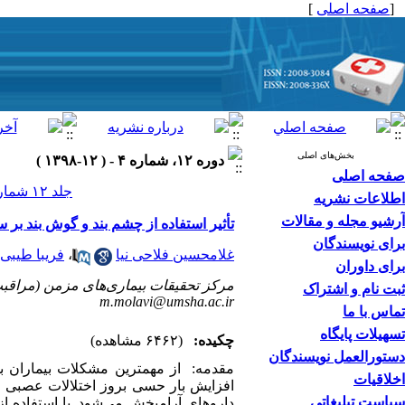
[
صفحه اصلی
]
بخش‌های اصلی
دوره ۱۲، شماره ۴ - ( ۱۲-۱۳۹۸ )
صفحه اصلی
جلد ۱۲ شماره ۴ صفحات ۱۰-۱۸
اطلاعات نشریه
آرشیو مجله و مقالات
تأثیر استفاده از چشم بند و گوش بند بر 
برای نویسندگان
غلامحسین فلاحی نیا
،
فریبا طیبی 
برای داوران
مرکز تحقیقات بیماری‌های مزمن (مراقبت
ثبت نام و اشتراک
m.molavi@umsha.ac.ir
تماس با ما
تسهیلات پایگاه
چکیده:
(۶۴۶۲ مشاهده)
دستورالعمل نویسندگان
مقدمه: از مهمترین مشکلات بیماران بس
اخلاقیات
افزایش بار حسی بروز اختلالات عصبی و 
سیاست تبلیغاتی
داروهای آرامبخش می­‌شود. با استفاده ا