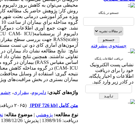
محیطی می­‌توان به کاهش بروز دلیریوم
جستجو در پایگاه
نشد. جهت جمع آوری اطلاعات دموگراف
دلیریوم از پرسشنامه
)
CAM- ICU
ICU
scale)
)
RASS
جهت بررسی سطح بیقراری است
آزمون­‌های آماری کای دو، تی تست مست
جستجوی پیشرفته
نتایج: نتایج مطالعه نشان داد بیماران
تفاوتی نداشتند. همچنین نتایج نشان داد
دریافت اطلاعات پایگاه
اساس مقیاس
RASS
) بیماران در گروه 
نشانی پست الکترونیک
CAM- ICU
) در گروه مداخله کاهش معنا
خود را برای دریافت
نتیجه گیری: استفاده از وسایل محافظت
اطلاعات و اخبار پایگاه،
بیماران بستری در بخش مراقبت‌های ویژه
در کادر زیر وارد کنید.
واژه‌های کلیدی:
دلیریوم
،
بیقراری
،
چشم ب
متن کامل
[PDF 726 kb]
(۲۰۶۵ دریافت)
نوع مطالعه:
پژوهشي
|
موضوع مقاله:
ت
دریافت: 1398/9/16 | پذیرش: 1398/12/26 | انتشار: 1398/12/27