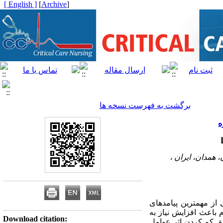
[ English ]
]
Archive
[
برگشت به فهرست نسخه ها
ه
همدان، ایران ،
ز مهم­ترین پیامدهای
 باعث افزایش نیاز به
Download citation:
یق کم کردن اثر عوامل