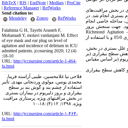
BibTeX
|
RIS
|
EndNote
|
Medlars
|
ProCite
|
Reference Manager
|
RefWorks
 بالینی تصادفی شده دو گروهی است که بر روی 88 بیمار بستری در بخش مراقبت­­‌های
Send citation to:
 انجام گرفت. مداخله به مدت 7 شب و از شب دوم بستری انجام شد. در
Mendeley
Zotero
RefWorks
در گروه کنترل، مداخله خاصی انجام
بود. جهت سنجش بروز
Falahinia G H, Tayebi Arasteh F,
Richmond Agitation –
Mohamadi Y, molavi vardanjani M. Effect
20 در سطح معناداری 05/0 و با استفاده از
of eye mask and ear plug on level of
agitation and incidence of delirium in ICU
 و علل بستری در بخش،
admitted patients. jccnursing 2020; 12 (4)
 کاهش سطح بیقراری (بر
:18-10
یریوم (بر اساس مقیاس
URL:
http://jccnursing.com/article-1-464-
fa.html
 و کاهش سطح بیقراری
فلاحی نیا غلامحسین، طیبی آراسته فریبا،
محمدی یونس، مولوی وردنجانی مهدی. تأثیر
استفاده از چشم بند و گوش بند بر سطح
بیقراری و بروز دلیریوم در بیماران بستری
در بخش مراقبتهای ویژه. پرستاری مراقبت
ویژه. ۱۳۹۸; ۱۲ (۴) :۱۸-۱۰
URL:
http://jccnursing.com/article-۱-۴۶۴-
fa.html