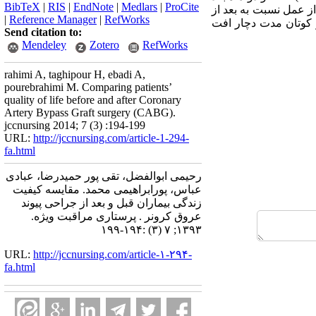
BibTeX
|
RIS
|
EndNote
|
Medlars
|
ProCite
قبل از عمل نسبت به بعد از
|
Reference Manager
|
RefWorks
ت زندگی در کوتان مدت دچار افت
Send citation to:
Mendeley
Zotero
RefWorks
rahimi A, taghipour H, ebadi A,
pourebrahimi M. Comparing patients’
quality of life before and after Coronary
Artery Bypass Graft surgery (CABG).
jccnursing 2014; 7 (3) :194-199
URL:
http://jccnursing.com/article-1-294-
fa.html
رحیمی ابوالفضل، تقی پور حمیدرضا، عبادی
عباس، پورابراهیمی محمد. مقایسه کیفیت
زندگی بیماران قبل و بعد از جراحی پیوند
عروق کرونر . پرستاری مراقبت ویژه.
۱۳۹۳; ۷ (۳) :۱۹۴-۱۹۹
URL:
http://jccnursing.com/article-۱-۲۹۴-
fa.html