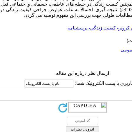
7/3)6/168 بوده است. همچنین کیفیت زندگی در حیطه های عاطفی، جسمانی و اجتماعی 
عمل کاهش معنی دار داشته است (001/0 P<;). نتیجه گیری: احتمالا به علت عوارض جراحی کیفی
 مطالعات طولی جهت بررسی این مفهوم توصیه می گردد.
کرونر- کیفیت زندگی- پرسشنامه
ومى
ارسال نظر درباره این مقاله
اربری یا پست الکترونیک شما: