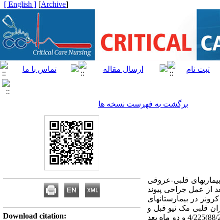
[ English ]
]
Archive
[
برگشت به فهرست نسخه ها
یماریهای قلبی-عروقی
د از عمل جراحی پیوند
 عمل جراحی پیوند عروق کرونر در بیمارستانهای
ان قلبی مک نیو قبل و
Download citation:
دو ماه بعد از جراحی قلب استفاده شده است. یافته ها: میانگین نمره کل کیفیت زندگی قبل از عمل جراحی (88/24)4/225 و دو ماه بعد