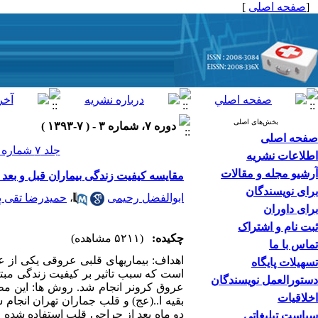
[
صفحه اصلی
]
بخش‌های اصلی
دوره ۷، شماره ۳ - ( ۷-۱۳۹۳ )
صفحه اصلی
جلد ۷ شماره ۳ صفحات ۱۹۹-۱۹۴
اطلاعات نشریه
آرشیو مجله و مقالات
مقایسه کیفیت زندگی بیماران قبل و بعد 
برای نویسندگان
ابوالفضل رحیمی
،
حمیدرضا تقی پ
برای داوران
ثبت نام و اشتراک
چکیده:
(۵۲۱۱ مشاهده)
تماس با ما
اهداف: بیماریهای قلبی عروقی یکی از 
تسهیلات پایگاه
است که سبب تاثیر بر کیفیت زندگی مبتل
دستورالعمل نویسندگان
اخلاقیات
بقیه ا..(عج) و قلب جماران تهران انجا
سیاست تبلیغاتی