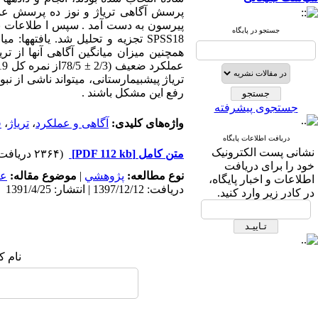
پرسش آگاهی تریاژ و نوز ده پرسش عم
پیرسون به دست آمد . سپس ا طلاعات با
جستجو در پایگاه
تریاژ پیش­بیمارستانی، می­تواند ناشی ا
رفع این مشکل باشند .
جستجوی پیشرفته
واژه‌های کلیدی:
آگاهی و عملکرد
،
تریاژ
،
ف
دریافت اطلاعات پایگاه
نشانی پست الکترونیک
متن کامل
[PDF 112 kb]
(۲۳۶۴ دریافت)
خود را برای دریافت
نوع مطالعه:
پژوهشي
|
موضوع مقاله:
عم
اطلاعات و اخبار پایگاه،
دریافت: 1397/12/12 | انتشار: 1391/4/25
در کادر زیر وارد کنید.
نام ک