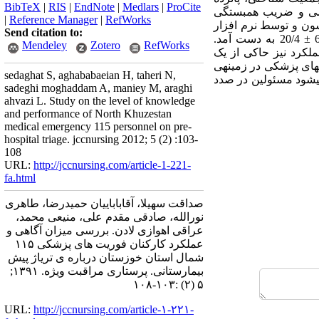
BibTeX
|
RIS
|
EndNote
|
Medlars
|
ProCite
رسی و ضریب همبستگی
|
Reference Manager
|
RefWorks
ون و توسط نرم افزار
Send citation to:
SPSS18 تجزیه و تحلیل شد. یافته­ها: میانگین سنی واحدهای پژوهش 9/3 ± 32/31 و میانگین سابقه­ی آن­ها 68/2 ± 20/4 به دست آمد.
Mendeley
Zotero
RefWorks
6از نمره کل 15) و همچنین نتایج بخش عملکرد نیز حاکی از یک
نان فوریت­های پزشکی در زمینه­ی
sedaghat S, aghababaeian H, taheri N,
 میشود مسئولین در صدد
sadeghi moghaddam A, maniey M, araghi
ahvazi L. Study on the level of knowledge
and performance of North Khuzestan
medical emergency 115 personnel on pre-
hospital triage. jccnursing 2012; 5 (2) :103-
108
URL:
http://jccnursing.com/article-1-221-
fa.html
صداقت سهیلا، آقاباباییان حمیدرضا، طاهری
نورالله، صادقی مقدم علی، منیعی محمد،
عراقی اهوازی لادن. بررسی میزان آگاهی و
عملکرد کارکنان فوریت های پزشکی ۱۱۵
شمال استان خوزستان درباره ی تریاژ پیش
بیمارستانی. پرستاری مراقبت ویژه. ۱۳۹۱;
۵ (۲) :۱۰۳-۱۰۸
URL:
http://jccnursing.com/article-۱-۲۲۱-