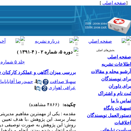
[
صفحه اصلی
]
بخش‌های اصلی
دوره ۵، شماره ۲ - ( ۴-۱۳۹۱ )
صفحه اصلی
جلد ۵ شماره ۲ صفحات ۱۰۸-۱۰۳
اطلاعات نشریه
آرشیو مجله و مقالات
بررسی میزان آگاهی و عملکرد کارکنان فوریت های پزشکی 115 شمال استان خوزس
برای نویسندگان
سهیلا صداقت
،
حمیدرضا آقاباباییا
برای داوران
عراقی اهوازی
ثبت نام و اشتراک
تماس با ما
چکیده:
(۴۸۶۶ مشاهده)
تسهیلات پایگاه
مقدمه : یکی از مهم­ترین مفاهیم مدیریتی
دستورالعمل نویسندگان
بیمار برسد. این پژوهش ،با هدف تعیین م
اخلاقیات
سیاست تبلیغاتی
ساده انتخاب شده بودند، انجام و داده­