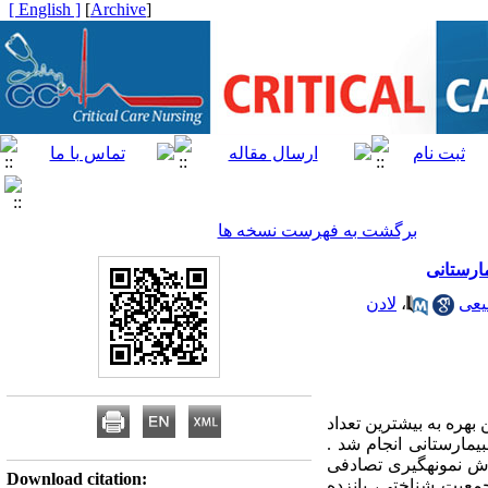
[ English ]
]
Archive
[
برگشت به فهرست نسخه ها
یعی
،
لادن
بهره به بیشترین تعداد
یمارستانی انجام شد .
ان، که به روش نمونه­گیری تصادفی
Download citation:
جمعیت شناختی، پانزده