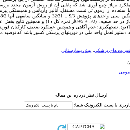
لکرد تریاژ جمع آوری شد که پایایی آن از روش آزمون مجدد بر
 استفاده از آزمون تی تست مستقل، آنالیز واریانس و همبستگی پیرس
همچنین میزان میانگین آگاهی آن­ها از تریاژ در حد ضعیف (5/2 ± 9/5
عملکرد ضعیف (2/3 ± 78/5از نمره کل 19) بود. نتیجه­گیری: عدم آگاهی و همچنین عملکرد ضعیف کارک
ز نبود دستورالعمل واحد ملی در فوریت­های پزشکی کشور باشد که توصیه
وریت های پزشکی
،
پیش بیمارستانی
ومى
ارسال نظر درباره این مقاله
اربری یا پست الکترونیک شما: