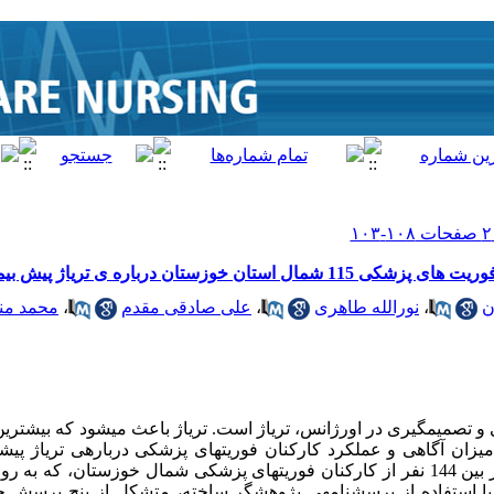
تان درباره ی تریاژ پیش بیمارستانی
ن
،
نورالله طاهری
،
علی صادقی مقدم
،
محمد من
 و تصمیم­گیری در اورژانس، تریاژ است. تریاژ باعث می­شود که بیشترین 
یزان آگاهی و عملکرد کارکنان فوریت­های پزشکی درباره­ی تریاژ پیش­ب
روش: این پژوهش به صورت توصیفی در بین 144 نفر از کارکنان فوریت­های پزشکی شمال خوزست
ها با استفاده از پرسش­نامه­ی پژوهشگر ساخته، متشکل از پنج پرسش 