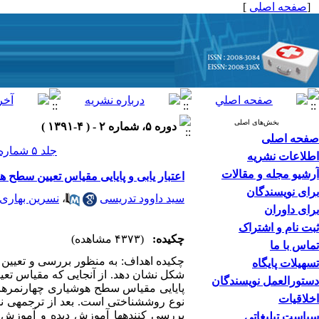
[
صفحه اصلی
]
بخش‌های اصلی
دوره ۵، شماره ۲ - ( ۴-۱۳۹۱ )
صفحه اصلی
جلد ۵ شماره ۲ صفحات ۱۰۲-۹۵
اطلاعات نشریه
آرشیو مجله و مقالات
اعتبار یابی و پایایی مقیاس تعیین سطح 
برای نویسندگان
سید داوود تدریسی
،
نسرین بهاری
برای داوران
ثبت نام و اشتراک
چکیده:
(۴۳۷۳ مشاهده)
تماس با ما
چکیده اهداف: به منظور بررسی و تعیین 
تسهیلات پایگاه
شکل نشان دهد. از آن­جایی که مقیاس تعی
دستورالعمل نویسندگان
پایایی مقیاس سطح هوشیاری چهارنمره­ای 
اخلاقیات
سیاست تبلیغاتی