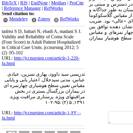
BibTeX
|
RIS
|
EndNote
|
Medlars
|
ProCite
در دسترس و مبتنی بر
|
Reference Manager
|
RefWorks
تان به طور جداگانه و
Send citation to:
 از مقیاس گلاسکوکوما
Mendeley
Zotero
RefWorks
 ای «عالی» بود. ضریب
یده 998/0 ،993/0 و نمره ضریب کاپا که نشان دهنده توافق بین
tadrisi S D, bahari N, ebadi A, madani S J.
شیاری چهار نمره­ای و مقیاس
Validity and Reliability of Coma Scale
مقیاس برای تعیین سطح هوشیار بیماران
(Four Score) in Adult Patient Hospitalized
in Critical Care Units. jccnursing 2012; 5
(2) :95-102
URL:
http://jccnursing.com/article-1-220-
fa.html
تدریسی سید داوود، بهاری نسرین، عبادی
عباس، مدنی سیدجلال. اعتبار یابی و پایایی
مقیاس تعیین سطح هوشیاری چهارنمره ای
در بیماران بزرگسال بستری در بخش
مراقبتهای ویژه. پرستاری مراقبت ویژه.
۱۳۹۱; ۵ (۲) :۹۵-۱۰۲
URL:
http://jccnursing.com/article-۱-۲۲۰-
fa.html