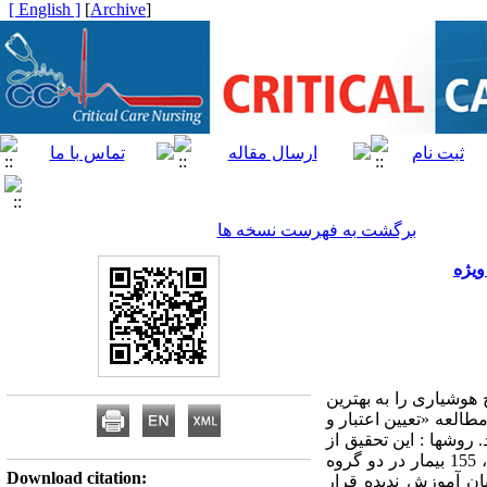
[ English ]
]
Archive
[
برگشت به فهرست نسخه ها
ویژه
هوشیاری را به بهترین
العه «تعیین اعتبار و
وش­ها : این تحقیق از
نوع روش­شناختی است. بعد از ترجمه­ی نسخه­ی انگلیسی مقیاس سطح هوشیاری چهارنمره­ای به زبان فارسی، 155 بیمار در دو گروه
Download citation:
مار در گروه ارزیابان آموزش دیده و 35 بیمار در ارزیابان آموزش ندیده قرار