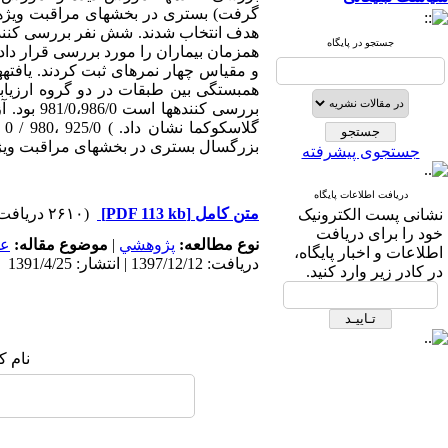
گرفت) بستری در بخش­های مراقبت ویژه­
هدف انتخاب شدند. شش نفر بررسی کننده 
جستجو در پایگاه
همزمان بیماران را مورد بررسی قرار داد
و مقیاس چهار نمره­ای ثبت کردند. یافته
بررسی کن
بزرگسال بستری در بخش­های مراقبت ویژه 
جستجوی پیشرفته
دریافت اطلاعات پایگاه
متن کامل
[PDF 113 kb]
(۲۶۱۰ دریافت)
نشانی پست الکترونیک
خود را برای دریافت
نوع مطالعه:
پژوهشي
|
موضوع مقاله:
عم
اطلاعات و اخبار پایگاه،
دریافت: 1397/12/12 | انتشار: 1391/4/25
در کادر زیر وارد کنید.
نام ک