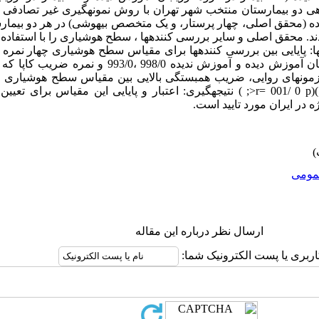
ی دو بیمارستان منتخب شهر تهران با روش نمونه­گیری غیر تصادفی 
(محقق اصلی، چهار پرستار، و یک متخصص بی­هوشی) در هر دو بیمارس
ند. محقق اصلی و سایر بررسی کننده­ها ، سطح هوشیاری را با استفاده
­ها: پایایی بین بررسی کننده­ها برای مقیاس سطح هوشیاری چهار نمره
همبستگی بین طبقات در دو گروه ارزیابان آموزش دیده و آموزش ند
نده­ها است 981/0،986/0 بود. آزمون­های روایی، ضریب همبستگی بالایی بین مقیاس سطح هو
گلاسکوکما نشان داد. ) 925/0 ،980 / 0 )(r= 001/ 0 p<; ) نتیجه­گیری: اعتبار و پایایی این 
در ایران مورد تایید است.
ومى
ارسال نظر درباره این مقاله
اربری یا پست الکترونیک شما: