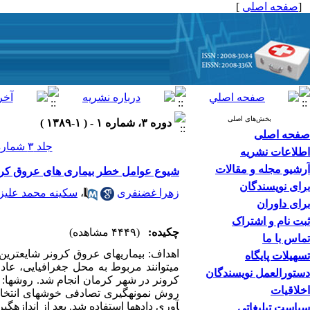
[
صفحه اصلی
]
بخش‌های اصلی
دوره ۳، شماره ۱ - ( ۱-۱۳۸۹ )
صفحه اصلی
جلد ۳ شماره ۱ صفحات ۱۲-۱۱
اطلاعات نشریه
آرشیو مجله و مقالات
شیوع عوامل خطر بیماری های عروق کرو
برای نویسندگان
زهرا غضنفری
،
سکینه محمد علیزا
برای داوران
ثبت نام و اشتراک
چکیده:
(۴۴۴۹ مشاهده)
تماس با ما
اهداف­: بیماری­های عروق کرونر شایع­تر
تسهیلات پایگاه
می­توانند مربوط به محل جغرافیایی، عا
دستورالعمل نویسندگان
اخلاقیات
آوری داده­ها استفاده شد. بعد از اندازه­گ
سیاست تبلیغاتی