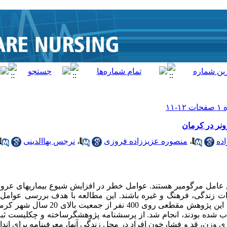
نر در کرمان
ده
،
منصوره عزیززاده فروزی
،
نرجس بهاالدینی
ین عامل مرگ­ومیر هستند­. عوامل خطر در افزایش شیوع بیماری­های عرو
دات زندگی، فرهنگ و غیره باشند. این مطالعه با هدف بررسی عوامل
یری وزن­، قد و فشارخون افراد در محل زندگی آنها، معرفی­نامه برای اندا