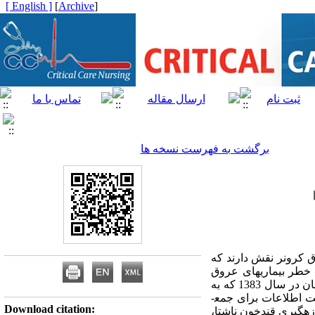
[ English ]
]
Archive
[
برگشت به فهرست نسخه ها
ق کرونر نقش دارند که
 خطر بیماری­های عروق
کرونر در شهر کرمان انجام شد. ­روش­ها: ­ این پژوهش مقطعی روی 400 نفر از جمعیت بالای 20 سال شهر کرمان در سال 1383 که به
روش نمونه­گیری تصادفی خوشه­ای انتخاب شده بودند، انجام شد. از پرسش­نامه پژوهشگرساخته و چک­لیست ثبت اطلاعات برای جمع­
Download citation:
زه­گیری قندخون ناشتا­،