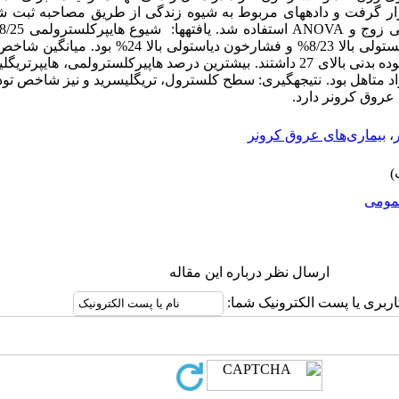
قرار گرفت و داده­های مربوط به شیوه زندگی از طریق مصاحبه ثبت شد
کیلوگرم بر مترمربع بود و 46% شاخص توده بدنی بالای 27 داشتند. بیشترین درصد هاپیرکلسترولم
 سنی بالای 50 سال و افراد متاهل بود. نتیجه­گیری: سطح کلسترول­، تری­گلیسرید و نیز ش
عروق کرونر دارد­.
،
بیماری‌های عروق کرونر
ومى
ارسال نظر درباره این مقاله
اربری یا پست الکترونیک شما: