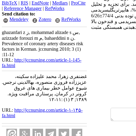
BibTeX
|
RIS
|
EndNote
|
Medlars
|
ProCite
. برای تجزیه و تحلیل
|
Reference Manager
|
RefWorks
داده­ها از آزمون­های آماری مجذور کای، تی زوج و ANOVA استفاده شد. یافته­ها:­ ­ شیوع هایپرکلسترولمی 8/25%، هایپرتری­گلیسریدمی
Send citation to:
14%، هایپرگلیسمی 8/7%، فشارخون سیستولی بالا 8/23% و فشارخون دیاستولی بالا 24% بود. ­میانگین شاخص توده بدنی 774/4±6/26
Mendeley
Zotero
RefWorks
ی­،­ هایپرتری­گلیسریدمی و قندخون بالا
اخص توده­بدنی همبستگی مثبت
ghazanfari z ز, mohammad alizade s س,
azizzade forouzi m م, bahaeddini n ن.
Prevalence of coronary artery diseases risk
factors in Kerman. jccnursing 2010; 3 (1)
:11-12
URL:
http://jccnursing.com/article-1-145-
fa.html
غضنفری زهرا، محمد علیزاده سکینه،
عزیززاده فروزی منصوره، بهاالدینی نرجس.
شیوع عوامل خطر بیماری های عروق
کرونر در کرمان. پرستاری مراقبت ویژه.
۱۳۸۹; ۳ (۱) :۱۱-۱۲
URL:
http://jccnursing.com/article-۱-۱۴۵-
fa.html