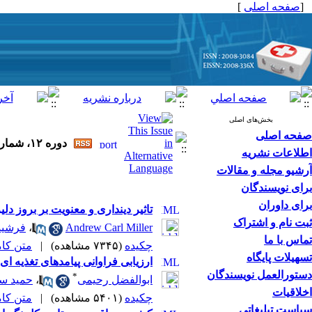
[
صفحه اصلی
]
بخش‌های اصلی
صفحه اصلی
دوره ۱۲، شماره ۱ - ( ۱-۱۳۹۸ )
اطلاعات نشریه
آرشیو مجله و مقالات
برای نویسندگان
برای داوران
تاثیر دینداری و معنویت بر بروز دل
ثبت نام و اشتراک
Andrew Carl Miller
،
فرشید
تماس با ما
چکیده
(۷۳۴۵ مشاهده)
|
متن کامل 
تسهیلات پایگاه
ارزیابی فراوانی پیامدهای تغذیه 
دستورالعمل نویسندگان
*
ابوالفضل رحیمی
،
حمید سل
اخلاقیات
چکیده
(۵۴۰۱ مشاهده)
|
متن کامل 
سیاست تبلیغاتی