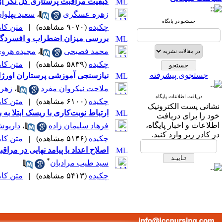
کیفیت مراقبت پرستاری کل نگر از 
زهره عسگری
،
سعید پهلوان
جستجو در پایگاه
چکیده
(۹۰۷۰ مشاهده)
|
متن کامل 
بررسی میزان اضطراب و افسردگی 
محمد فصیحی
،
مجیده هرو
چکیده
(۵۸۳۹ مشاهده)
|
متن کامل 
جستجوی پیشرفته
نیازسنجی آموزشی پرستاران اورژان
ملاحت نیکروان مفرد
،
زهرا
دریافت اطلاعات پایگاه
چکیده
(۶۱۰۰ مشاهده)
|
متن کامل 
نشانی پست الکترونیک
ارتباط نوبت‌کاری با ریسک ابتلا به
خود را برای دریافت
اطلاعات و اخبار پایگاه،
فرهاد سلیمان زاده
،
داریوش
در کادر زیر وارد کنید.
چکیده
(۵۱۴۶ مشاهده)
|
متن کامل 
اصلاح اعداد یا پیامد نهایی در مراق
*
سید طیب مرادیان
چکیده
(۵۴۱۳ مشاهده)
|
متن کامل 