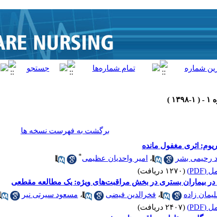
برگشت به فهرست نسخه ها
یریوم: اثری مغفول مانده
*
 رحیمی بشر
،
امیر واحدیان عظیمی
(PDF)
(۱۲۷۰ دریافت)
ای در بیماران بستری در بخش مراقبت‌های ویژه: یک مطالعه مقطعی
یمان زاده
،
فخرالدین فیضی
،
مسعود سیرتی نیر
(PDF)
(۲۴۰۷ دریافت)