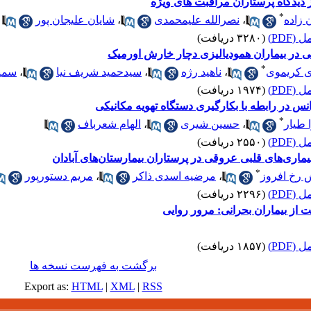
دیدگاه پرستاران مراقبت های ویژه
*
 زاده
،
نصرالله علیمحمدی
،
شایان علیجان پور
(PDF)
(۳۲۸۰ دریافت)
در بیماران همودیالیزی دچار خارش اورمیک
*
ی کریموی
،
ناهید رژه
،
سیدحمید شریف نیا
،
سمیه
(PDF)
(۱۹۷۴ دریافت)
س در رابطه با بکارگیری دستگاه تهویه مکانیکی
*
 طیار
،
حسین شیری
،
الهام شعرباف
(PDF)
(۲۵۵۰ دریافت)
 بیماری‌های قلبی عروقی در پرستاران بیمارستان‌های آبادان
*
 رخ افروز
،
مرضیه اسدی ذاکر
،
مریم دستورپور
(PDF)
(۲۲۹۶ دریافت)
بت از بیماران بحرانی: مرور روایی
(PDF)
(۱۸۵۷ دریافت)
برگشت به فهرست نسخه ها
Export as:
HTML
|
XML
|
RSS