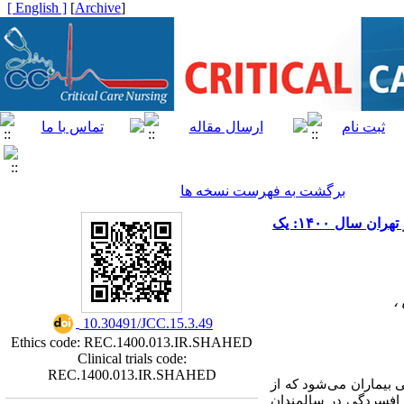
[ English ]
]
Archive
[
برگشت به فهرست نسخه ها
بررسی میزان اضطراب و افسردگی در سالمندان مبتلا به سندرم کرونری حاد در بیمارستان‌های منتخب شهر تهران سال ۱۴۰۰: یک
،
‎ 10.30491/JCC.15.3.49
Ethics code: REC.1400.013.IR.SHAHED
Clinical trials code:
REC.1400.013.IR.SHAHED
بیماران می‌شود که از
 افسردگی در سالمندان