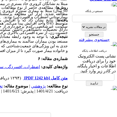
مبتلا به نشانگان کرونری حاد بستری در بیمارستان
روش‌ها:
جستجو در پایگاه
مطالعه شدند. ابزار این مطالعه پرسش
بیمارستانی اضطراب و افسردگی) بودند
.
یافته‌ها:
نتایج نشان داد که با افزایش
متوسط
0/45
واحد افزایش پیدا می‌کند. هم
سکونت غیرشخصی، عدم برخورداری از حمایت
دارای تحصیلات دانشگاهی، داشتن سکونت 
جنسیت زن، از نمره افسردگی بالاتری برخور
نتیجه‌گیری:
با توجه به وجود رابطه معنا
جستجوی پیشرفته
مستعد بودن بیماران سالمند به بیماری‌های 
جدی به این ویژگی‌های جمعیت‌شناختی که م
و خانواده بیمار صورت گیرد تا از میزان ا
دریافت اطلاعات پایگاه
نشانی پست الکترونیک
شماره‌ی مقاله: ۶
خود را برای دریافت
اطلاعات و اخبار پایگاه،
واژه‌های کلیدی:
اضطراب، افسردگی، سال
در کادر زیر وارد کنید.
متن کامل
[PDF 1242 kb]
(۱۲۹۴ دریافت)
نوع مطالعه:
پژوهشي
|
موضوع مقاله:
ت
دریافت: 1401/4/21 | پذیرش: 1401/6/21 | انتشار: 1401/6/21