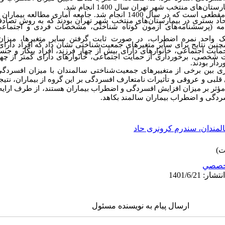
‌های منتخب شهر تهران سال 1400 انجام شد.
مطالعه‌ی حاضر از نوع مطالعات مقطعی است که در سال 1400 انجام شد. جامعه آم
نامه (پرسشنامه‌های آزمون کوتاه شناختی، مشخصات فردی و اجتما
 یک واحد نمره اضطراب، در صورت ثابت گرفتن سایر متغیرها، میزا
چنین نتایج برای سایر متغیرهای جمعیت‌شناختی نشان داد که افراد دارای
 اجتماعی، خانوارهای دارای بیش از چهار فرزند، افراد بیکار و جنس
شخصی، برخورداری از حمایت اجتماعی، خانوارهای دارای کمتر از چهار
دار بودند
.
داری بین برخی از متغییرهای جمعیت‌شناختی سالمندان با میزان افسرد
قلبی و عروقی و تأثیرات نامتعارف افسردگی بر این گروه از بیماران، نتی
ؤثر بر میزان افزایش افسردگی و اضطراب بیماران هستند، از طرف ارایه
فسردگی و اضطراب بیماران سالمند بکاهد
.
مندان، سندرم کرونری حاد
خصصي
ارسال پیام به نویسنده مسئول