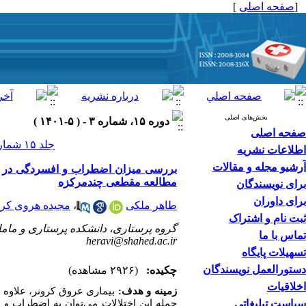
[
صفحه اصلی
]
بخش‌های اصلی
دوره ۱۵، شماره ۳ - ( ۵-۱۴۰۱ )
صفحه اصلی
جلد ۱۵ شماره ۳ صفحات ۵۷-۴۹
اطلاعات نشریه
آرشیو مجله و مقالات
مطالعه مقطعی چندمرکزه
برای نویسندگان
برای داوران
طاهر ملکی
،
مجیده هروی کر
ثبت نام و اشتراک
گروه پرستاری، دانشکده پرستاری و مامای
تماس با ما
heravi@shahed.ac.ir
تسهیلات پایگاه
دستورالعمل نویسندگان
چکیده:
(۲۹۲۶ مشاهده)
اخلاقیات
زمینه و هدف:
بیماری عروق کرونر، علاوه 
سیاست تبلیغاتی
جمله‌ این اختلالات می‌توان به اضطراب 