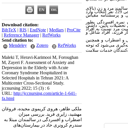
اری مطالعه بیماران سالمند مرد و زن (بالای
60 سال) مبتلا به بیماری سندرم کرونری حاد بستری در بیمارستان‌های منتخب شهر تهران بودند که به روش تصادفی 229 نفر انتخاب وارد
عی و پرسشنامه مقیاس
ن نمره افسردگی بطور
Download citation:
 تحصیلات پایین، داشتن
یت مرد نسبت به افراد
BibTeX
|
RIS
|
EndNote
|
Medlars
|
ProCite
 فرزند، افراد شاغل و
|
Reference Manager
|
RefWorks
گی و اضطراب و همچنین
Send citation to:
جه‌گیری می‌شود که توجه
RefWorks
Zotero
Mendeley
کنندگان خدمات سلامت
Maleki T, Heravi-Karimooi M, Foroughan
M, Zayeri F. Assessment of Anxiety and
Depression in the Elderly with Acute
Coronary Syndrome Hospitalized in
Selected Hospitals in Tehran 2021: A
Multicenter Cross-Sectional Study.
jccnursing 2022; 15 (3) : 6
URL:
http://jccnursing.com/article-1-641-
fa.html
ملکی طاهر، هروی کریموی مجیده، فروغان
مهشید، زایری فرید. بررسی میزان
اضطراب و افسردگی در سالمندان مبتلا به
سندرم کرونری حاد در بیمارستان‌های