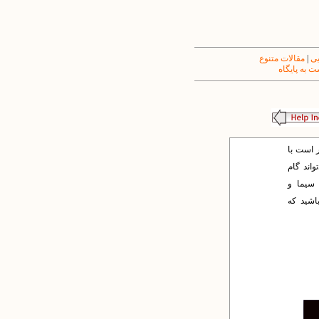
یی
|
مقالات متنوع
 به پایگاه
ر است با
واند گام
 سیما و
باشید که