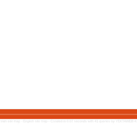
rsian site map -
English site map
- Created in 0.07 seconds with 41 queries by YEKTAWEB 4