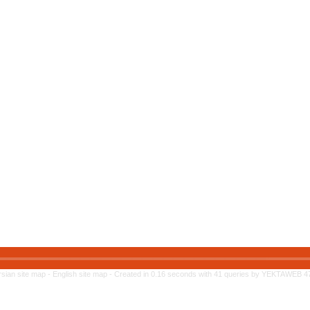
rsian site map -
English site map
- Created in 0.16 seconds with 41 queries by YEKTAWEB 4