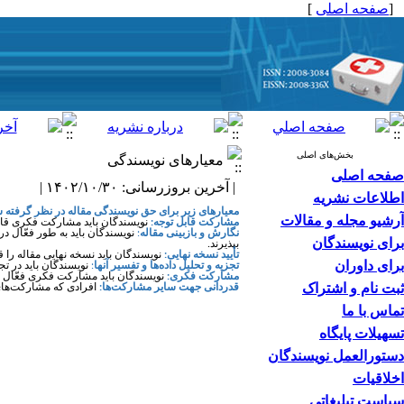
[
صفحه اصلی
]
بخش‌های اصلی
معیارهای نویسندگی
صفحه اصلی
| آخرین بروزرسانی: ۱۴۰۲/۱۰/۳۰ |
اطلاعات نشریه
معیارهای زیر برای حق نویسندگی مقاله در نظر گرفته
آرشیو مجله و مقالات
مشارکت قابل توجه:
نویسندگان باید مشارکت فکری قابل 
نگارش و بازبینی مقاله
:
نویسندگان باید به ‌طور فعّال
برای نویسندگان
بپذیرند
.
تأیید نسخه نهایی:
نویسندگان باید نسخه نهایی مقاله را
برای داوران
تجزیه و تحلیل داده‌ها و تفسیر آنها
:
نویسندگان باید در تج
مشارکت فکری:
نویسندگان باید مشارکت فکری فعّال و م
ثبت نام و اشتراک
قدردانی جهت سایر مشارکت‌ها:
افرادی که مشارکت‌های 
تماس با ما
تسهیلات پایگاه
دستورالعمل نویسندگان
اخلاقیات
سیاست تبلیغاتی