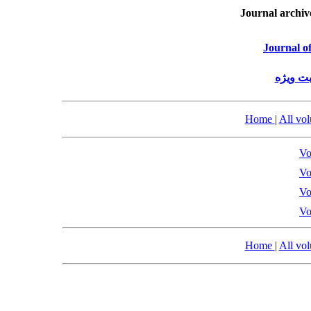
Journal archiv
Journal o
ت‌ ویژه
Home
|
All vo
Vo
Vo
Vo
Vo
Home
|
All vo