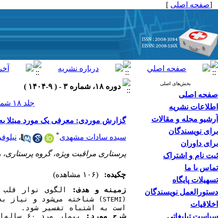
[
صفحه اصلی
]
بخش‌های اصلی
دوره ۱۸، شماره ۳ - ( ۹-۱۴۰۴ )
صفحه اصلی
جلد ۱۸ شماره ۳ صفحات ۰-۰
اطلاعات نشریه
آرشیو مجله و مقالات
گزارش موردی: معرفی یک مورد مبتلا به سکته قلبی ح
برای نویسندگان
*
سیده سادات مشهدی
،
نیلوف
برای داوران
پرستاری مراقبت ویژه، گروه پرستاری، واح
ثبت نام و اشتراک
تماس با ما
چکیده:
(۱۰۶ مشاهده)
تسهیلات پایگاه
زمینه و هدف:
 الگوی نوار قلب 
دستورالعمل نویسندگان
شناخته می‌شود و نیاز به مداخله فوری دارد. این الگو اغلب به دلیل عدم بالا رفتن واضح
(STEMI)
اخلاقیات
است به اشتباه تفسیر شود.
شرح مورد:
 بیمار مرد ۶۰ ساله
سیاست تبلیغاتی