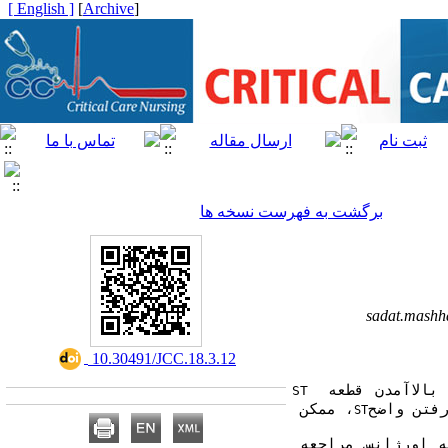
[ English ]
]
Archive
[
برگشت به فهرست نسخه ها
sadat.mash
‎ 10.30491/JCC.18.3.12
بالاآمدن قطعه
ST 
، ممکن 
ST
ای با سابقه دیابت و آنژیوپلاستی با درد قفسه سینه به اورژانس مراجعه 