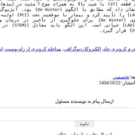
 قطعه (
) با شیب بالا به همراه موج
مثبت در لیدهای
ST
 T 
شان داد که مطابق با الگوی (
De Winter
) را تأیید کرد و بیمار با موفقیت تحت (
) اولیه 
PCI
LA
ی (
De Winter
) حیاتی است. این الگو باید معادل (
STEMI
LAD
)
 قرار گیرد.
P
رم کرونری حاد
،
الکتروکاردیوگرافی
،
مداخله کرونری از راه پوست
،
ان
ه:
تخصصي
ارسال پیام به نویسنده مسئول
ارسال نظر درباره این مقاله