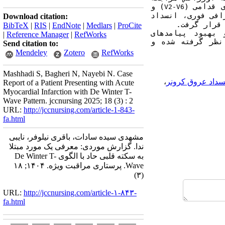
 قدامی (
) و 
V2-V6
) بود. آنژیوگرافی فوری، انسداد 
Download citation:
قرار گرفت.
BibTeX
|
RIS
|
EndNote
|
Medlars
|
ProCite
) برای جلوگیری از تأخیر در درمان و بهبود پیامدهای 
|
Reference Manager
|
RefWorks
) در نظر گرفته شده و 
Send citation to:
Mendeley
Zotero
RefWorks
Mashhadi S, Bagheri N, Nayebi N. Case
سداد عروق کرونر
،
Report of a Patient Presenting with Acute
Myocardial Infarction with De Winter T-
Wave Pattern. jccnursing 2025; 18 (3) : 2
URL:
http://jccnursing.com/article-1-843-
fa.html
مشهدی سیده سادات، باقری نیلوفر، نایبی
ندا. گزارش موردی: معرفی یک مورد مبتلا
به سکته قلبی حاد با الگوی D‌e Winter T-
Wave. پرستاری مراقبت ویژه. ۱۴۰۴; ۱۸
(۳)
URL:
http://jccnursing.com/article-۱-۸۴۳-
fa.html