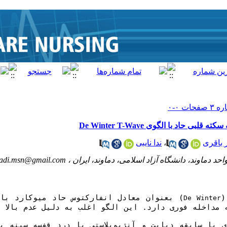
اد با الگوی D‌e Winter T-Wave
ر باقری
،
ندا نایبی
د دماوند، دانشگاه آزاد اسلامی، دماوند، ایران ،
hadi.msn@gmail.com
(
) بعنوان معادل انفارکتوس حاد میوکارد با 
De Winter