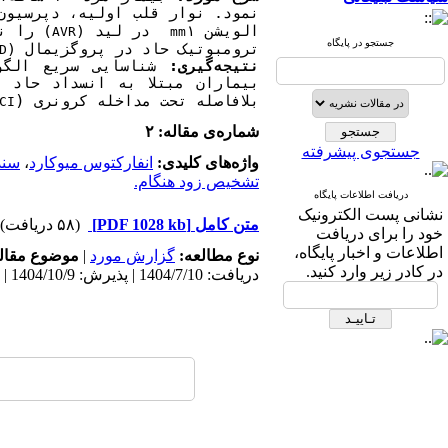
نمود. نوار قلب اولیه، دپرسیون
الویشن ۱
 در لید (
) را ن
AVR
mm
جستجو در پایگاه
ترومبوتیک حاد در پروگزیمال (
D
نتیجه‌گیری:
 شناسایی سریع الگو
بیماران مبتلا به انسداد حاد (
(
بلافاصله تحت مداخله کرونری 
CI
شماره‌ی مقاله: ۲
جستجوی پیشرفته
واژه‌های کلیدی:
انفارکتوس میوکارد
،
سند
تشخیص زود هنگام.
دریافت اطلاعات پایگاه
نشانی پست الکترونیک
متن کامل
[PDF 1028 kb]
(۵۸ دریافت)
خود را برای دریافت
اطلاعات و اخبار پایگاه،
نوع مطالعه:
گزارش مورد
|
موضوع مقال
در کادر زیر وارد کنید.
دریافت: 1404/7/10 | پذیرش: 1404/10/9 | انتشار: 1404/10/22