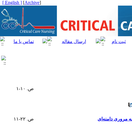
[ English ]
]
Archive
[
ص. ۱۰-۱
ه مروری دامنه‌ای
ص. ۲۲-۱۱