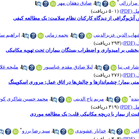
*
مزارزائی
،
صادق دهقان مهر
(PDF)
(۵۰۱ دریافت)
هاب الدین عزیزالدینی
،
نجمه زمانی
،
ابراهیم سل
PD)
(۲۹۳ دریافت)
دبخشی بر امیدواری و اضطراب بستگان بیماران تحت تهویه مکانیکی
ارعی نیا
،
لیلا صادق مقدم عباسپور
،
ملیحه غلا
PD)
(۲۷۶ دریافت)
 بیمار؛ چشم‌اندازها و چالش‌ها در اتاق عمل: مروری اسکوپینگ
*
نده
،
مریم تاج الدینی
،
محمد حسین شاکری کو
(PDF)
(۳۱۹ دریافت)
ت از بیمار با دریچه مکانیکی قلب: یک مطالعه موردی
*
غی
،
خدایار عشوندی
،
سید رضا برزو
PD)
(۳۰۳ دریافت)