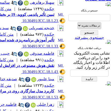
سهیلا برهانزهی
،
سائمه 
چکیده
(۱۲۴۹ مشاهده)
|
متن کامل 
جستجو در پایگاه
تبیین تأثیر پاندمی کووید- 19 بر بخش آنژیوگرافی از دیدگاه کارکنان نظام سلامت: یک مطالعه کیفی
‎ 10.30491/JCC.18.1.23
خدیجه نصیریانی
،
سید ش
چکیده
(۹۷۲ مشاهده)
|
متن کامل (F
جستجوی پیشرفته
تأثیر آموزش برنامه‌ریزی شده امی
‎ 10.30491/JCC.18.1.33
دریافت اطلاعات پایگاه
نشانی پست الکترونیک
فاطمه صدوقی
،
حبیب ش
خود را برای دریافت
چکیده
(۹۹۱ مشاهده)
|
متن کامل (F
اطلاعات و اخبار پایگاه،
نقش هوش مصنوعی در افزایش ایمنی
در کادر زیر وارد کنید.
‎ 10.30491/JCC.18.1.43
مینا علیپور
،
صدیقه خداب
چکیده
(۱۲۲۳ مشاهده)
|
متن کامل 
کاربرد مدل سازگاری روی در مراقب
‎ 10.30491/JCC.18.1.53
زهرا خلیلی
،
فاطمه چرا
چکیده
(۹۶۰ مشاهده)
|
متن کامل (F