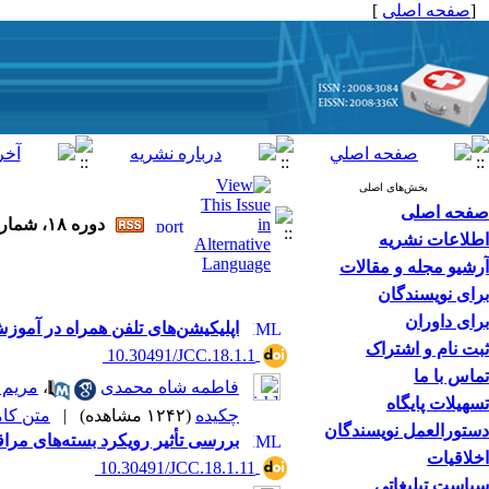
[
صفحه اصلی
]
بخش‌های اصلی
صفحه اصلی
دوره ۱۸، شماره ۱ - ( ۶-۱۴۰۴ )
اطلاعات نشریه
آرشیو مجله و مقالات
برای نویسندگان
برای داوران
اپلیکیشن‌های تلفن همراه در آموزش بالینی 
ثبت نام و اشتراک
‎ 10.30491/JCC.18.1.1
تماس با ما
فاطمه شاه محمدی
،
مریم 
تسهیلات پایگاه
چکیده
(۱۲۴۲ مشاهده)
|
متن کامل 
دستورالعمل نویسندگان
بررسی تأثیر رویکرد بسته‌های مراق
اخلاقیات
‎ 10.30491/JCC.18.1.11
سیاست تبلیغاتی